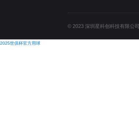
© 2023 深圳星科创科技有限
2025世俱杯官方用球