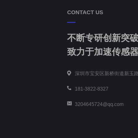
CONTACT US
不断专研创新突
致力于加速传感
深圳市宝安区新桥街道新玉路
181-3822-8327
3204645724@qq.com