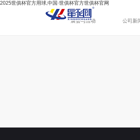
2025世俱杯官方用球,中国·世俱杯官方世俱杯官网
展会与活动
公司新