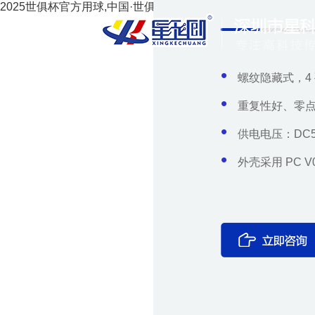
2025世俱杯官方用球,中国·世俱杯官方世俱杯官网
•
螺纹隐藏式
•
重复性好、零点
•
供电电压：D
•
外壳采用 PC V0