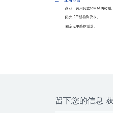
二、应用范
围
商业，民用领域的
甲醛
的检测
便
携式
甲醛
检测仪表。
固定点
甲醛
探测器
。
留下您的信息 