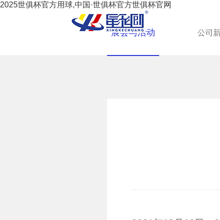
2025世俱杯官方用球,中国·世俱杯官方世俱杯官网
展会与活动
公司