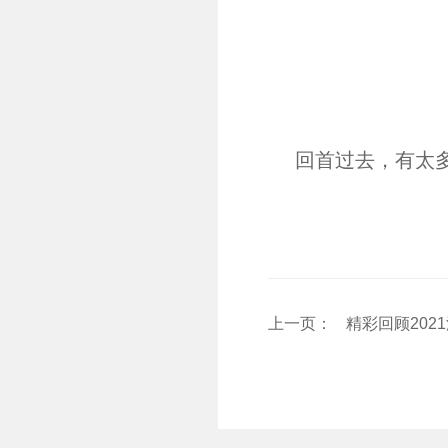
回首过去，有太多的
上一页：
精彩回顾202