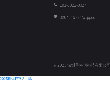
181-3822-8327
3204645724@qq.com
© 2023 深圳星科创科技有限
2025世俱杯官方用球